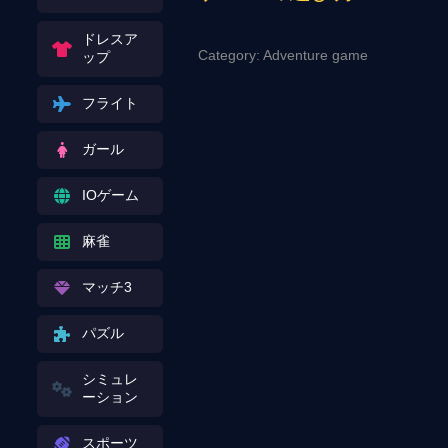
ドレスア
Category: Adventure game
ップ
フライト
ガール
IOゲーム
麻雀
マッチ3
パズル
シミュレ
ーション
スポーツ