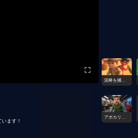
⛶
泥棒を捕まえろ
アポカリプス・シェルター
ています！