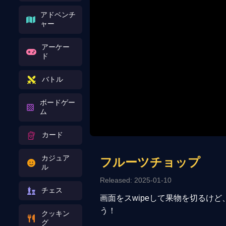
アドベンチ
ャー
アーケー
ド
バトル
ボードゲー
ム
カード
カジュア
フルーツチョップ
ル
Released: 2025-01-10
チェス
画面をスwipeして果物を切るけ
う！
クッキン
グ